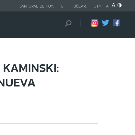
SANTORAL DE HOY:
UF:
DÓLAR:
UTM:
 KAMINSKI:
 NUEVA