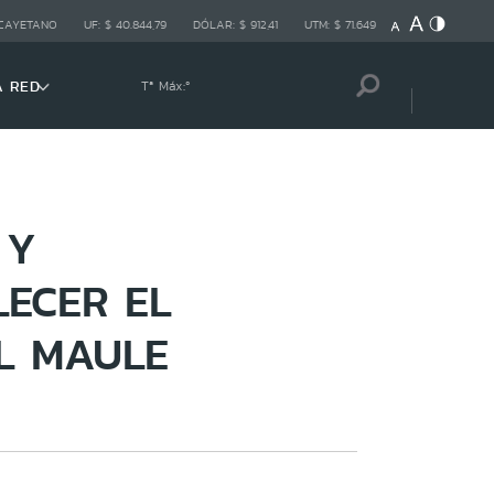
 CAYETANO
UF:
$ 40.844,79
DÓLAR:
$ 912,41
UTM:
$ 71.649
A RED
Tª Máx:
º
 Y
ECER EL
L MAULE