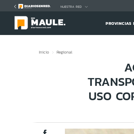
Click acá para ir directamente al contenido
NUESTRA RED
PROVINCIAS 
Inicio
Regional
A
TRANSP
USO CO