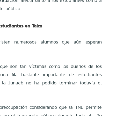
 situación afecta tanto a los estudiantes como a
te público.
estudiantes en Talca
existen numerosos alumnos que aún esperan
que son tan víctimas como los dueños de los
una fila bastante importante de estudiantes
 y la Junaeb no ha podido terminar todavía el
 preocupación considerando que la TNE permite
s en el transporte público durante todo el año