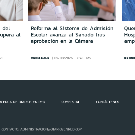
 del
Reforma al Sistema de Admisión
Quer
upera al
Escolar avanza al Senado tras
Hosp
aprobación en la Cámara
amp
REDMAULE
REDBI
HRS
05/08/2026 - 18:43 HRS
ACERCA DE DIARIOS EN RED
COMERCIAL
CONTÁCTENOS
- CONTACTO: ADMINISTRACION@DIARIOSENRED.COM