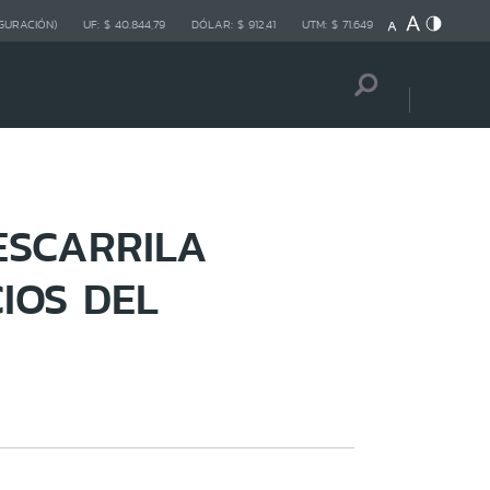
GURACIÓN)
UF:
$ 40.844,79
DÓLAR:
$ 912,41
UTM:
$ 71.649
ESCARRILA
IOS DEL