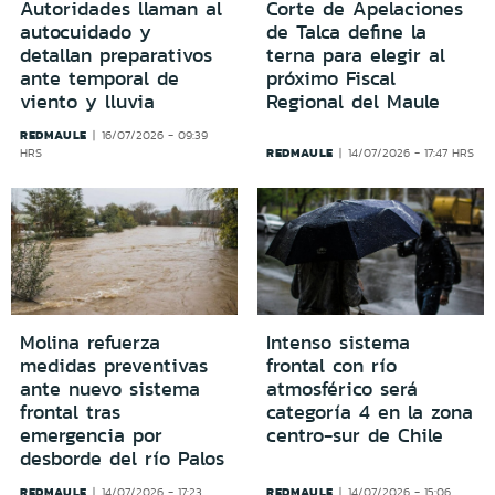
Autoridades llaman al
Corte de Apelaciones
autocuidado y
de Talca define la
detallan preparativos
terna para elegir al
ante temporal de
próximo Fiscal
viento y lluvia
Regional del Maule
REDMAULE
16/07/2026 - 09:39
REDMAULE
HRS
14/07/2026 - 17:47 HRS
Molina refuerza
Intenso sistema
medidas preventivas
frontal con río
ante nuevo sistema
atmosférico será
frontal tras
categoría 4 en la zona
emergencia por
centro-sur de Chile
desborde del río Palos
REDMAULE
REDMAULE
14/07/2026 - 17:23
14/07/2026 - 15:06