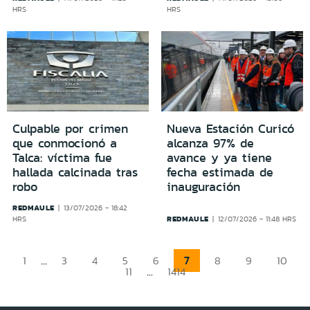
HRS
HRS
Culpable por crimen
Nueva Estación Curicó
que conmocionó a
alcanza 97% de
Talca: víctima fue
avance y ya tiene
hallada calcinada tras
fecha estimada de
robo
inauguración
REDMAULE
13/07/2026 - 18:42
REDMAULE
HRS
12/07/2026 - 11:48 HRS
...
7
1
3
4
5
6
8
9
10
...
11
1414