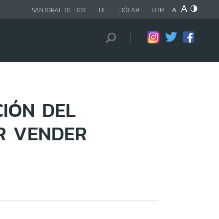
SANTORAL DE HOY:
UF:
DÓLAR:
UTM:
CIÓN DEL
R VENDER