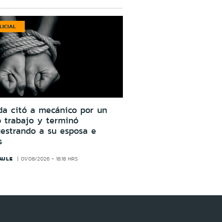
LICIAL
da citó a mecánico por un
o trabajo y terminó
estrando a su esposa e
s
AULE
01/08/2026 - 18:18 HRS