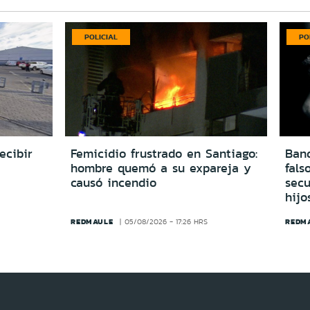
POLICIAL
PO
ecibir
Femicidio frustrado en Santiago:
Ban
hombre quemó a su expareja y
fals
causó incendio
secu
hijo
REDMAULE
REDM
05/08/2026 - 17:26 HRS