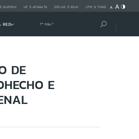
E GUZMÁN
UF:
$ 40.844,79
DÓLAR:
$ 912,41
UTM:
$ 71.649
A RED
Tª Máx:
º
O DE
OHECHO E
ENAL