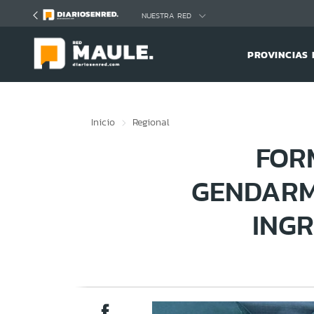
Click acá para ir directamente al contenido
NUESTRA RED
PROVINCIAS 
Inicio
Regional
FOR
GENDARM
ING