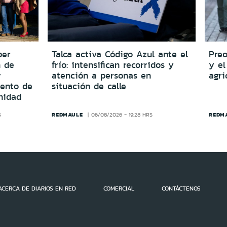
per
Talca activa Código Azul ante el
Preo
n de
frío: intensifican recorridos y
y el
y
atención a personas en
agri
iento de
situación de calle
nidad
REDMAULE
REDM
S
06/08/2026 - 19:28 HRS
ACERCA DE DIARIOS EN RED
COMERCIAL
CONTÁCTENOS