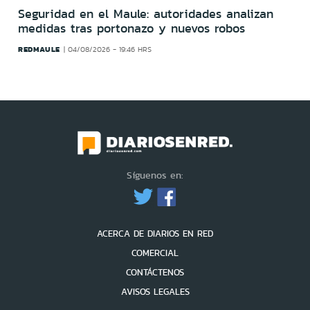
Seguridad en el Maule: autoridades analizan
medidas tras portonazo y nuevos robos
REDMAULE
04/08/2026 - 19:46 HRS
Síguenos en:
ACERCA DE DIARIOS EN RED
COMERCIAL
CONTÁCTENOS
AVISOS LEGALES