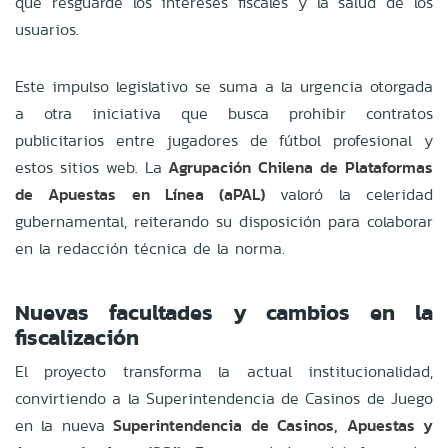
que resguarde los intereses fiscales y la salud de los
usuarios
.
Este impulso legislativo se suma a la urgencia otorgada
a otra iniciativa que busca prohibir contratos
publicitarios entre jugadores de fútbol profesional y
estos sitios web
.
La
Agrupación Chilena de Plataformas
de Apuestas en Línea (aPAL)
valoró la celeridad
gubernamental, reiterando su disposición para colaborar
en la redacción técnica de la norma
.
Nuevas facultades y cambios en la
fiscalización
El proyecto transforma la actual institucionalidad,
convirtiendo a la Superintendencia de Casinos de Juego
en la nueva
Superintendencia de Casinos, Apuestas y