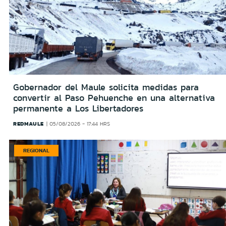
Gobernador del Maule solicita medidas para
convertir al Paso Pehuenche en una alternativa
permanente a Los Libertadores
REDMAULE
05/08/2026 - 17:44 HRS
REGIONAL