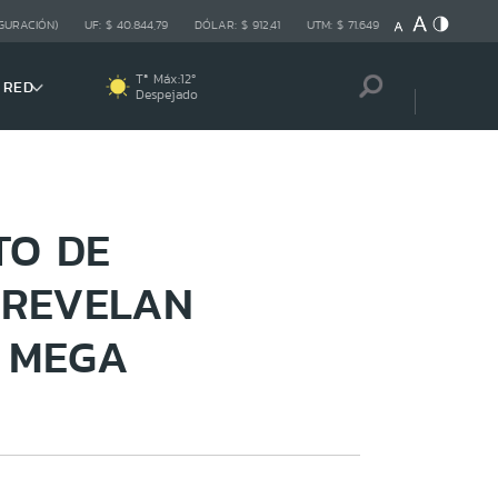
GURACIÓN)
UF:
$ 40.844,79
DÓLAR:
$ 912,41
UTM:
$ 71.649
Tª Máx:
12
º
 RED
Despejado
TO DE
 REVELAN
 MEGA