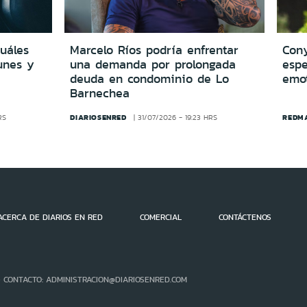
cuáles
Marcelo Ríos podría enfrentar
Cony
unes y
una demanda por prolongada
espe
deuda en condominio de Lo
emo
Barnechea
DIARIOSENRED
REDM
RS
31/07/2026 - 19:23 HRS
ACERCA DE DIARIOS EN RED
COMERCIAL
CONTÁCTENOS
- CONTACTO: ADMINISTRACION@DIARIOSENRED.COM