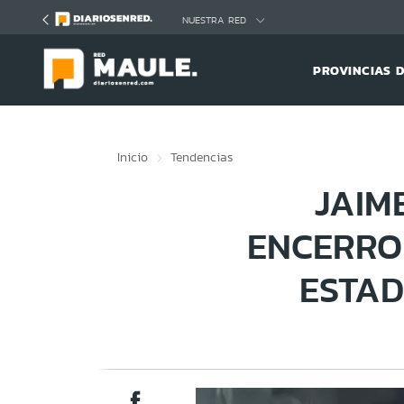
Click acá para ir directamente al contenido
NUESTRA RED
PROVINCIAS 
Inicio
Tendencias
JAIM
ENCERRO
ESTA