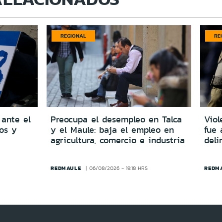
REGIONAL
RE
 ante el
Preocupa el desempleo en Talca
Viol
dos y
y el Maule: baja el empleo en
fue 
agricultura, comercio e industria
del
REDMAULE
REDM
06/08/2026 - 19:18 HRS