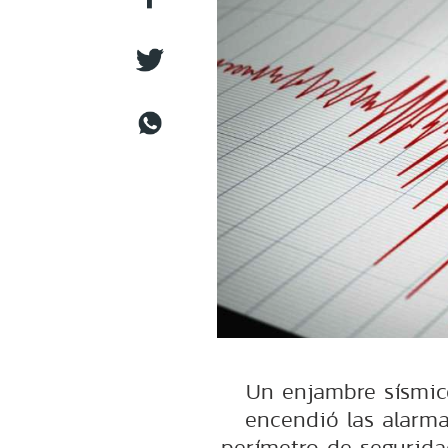
Un enjambre sísmico
encendió las alarm
perímetro de segurida