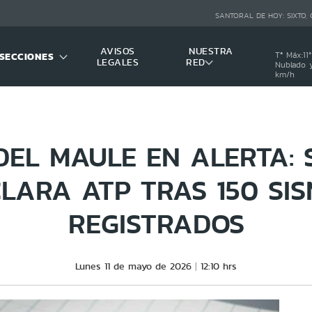
SANTORAL DE HOY:
SIXTO,
AVISOS
NUESTRA
SECCIONES
Tª Máx:
11
º
LEGALES
RED
Nublado y
km/h
EL MAULE EN ALERTA:
LARA ATP TRAS 150 SI
REGISTRADOS
Lunes 11 de mayo de 2026
12:10 hrs