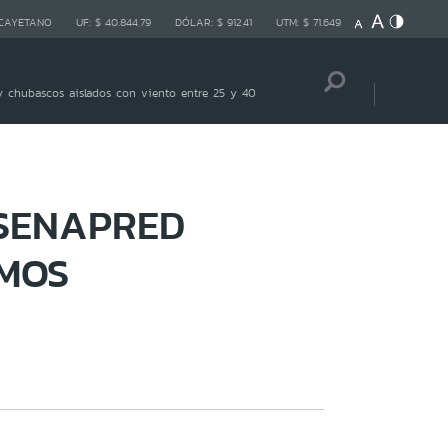
 CAYETANO
UF:
$ 40.844,79
DÓLAR:
$ 912,41
UTM:
$ 71.649
 chubascos aislados con viento entre 25 y 40
 SENAPRED
SMOS