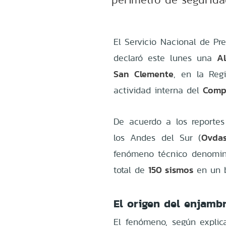
El Servicio Nacional de Pr
A
declaró este lunes una
San Clemente
, en la Reg
Compl
actividad interna del
De acuerdo a los reportes
Ovda
los Andes del Sur (
fenómeno técnico denom
150 sismos
total de
en un b
El origen del enjamb
El fenómeno, según explica