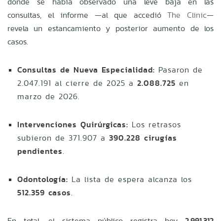
donde se había observado una leve baja en las
consultas, el informe —al que accedió
The Clinic
—
revela un estancamiento y posterior aumento de los
casos.
Consultas de Nueva Especialidad:
Pasaron de
2.047.191 al cierre de 2025 a
2.088.725
en
marzo de 2026.
Intervenciones Quirúrgicas:
Los retrasos
subieron de 371.907 a
390.228 cirugías
pendientes
.
Odontología:
La lista de espera alcanza los
512.359 casos
.
En total, el sistema público registra hoy
2.991.312