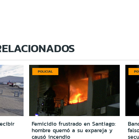
RELACIONADOS
POLICIAL
PO
ecibir
Femicidio frustrado en Santiago:
Ban
hombre quemó a su expareja y
fals
causó incendio
secu