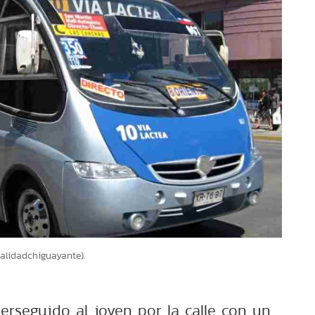
alidadchiguayante).
erseguido al joven por la calle con un