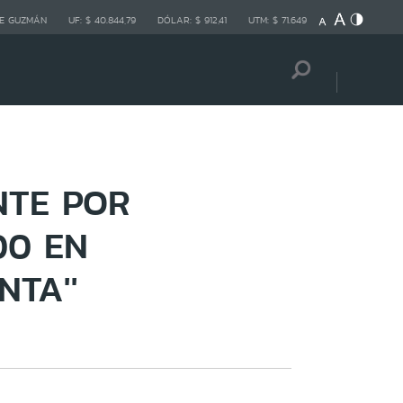
E GUZMÁN
UF:
$ 40.844,79
DÓLAR:
$ 912,41
UTM:
$ 71.649
NTE POR
00 EN
NTA''