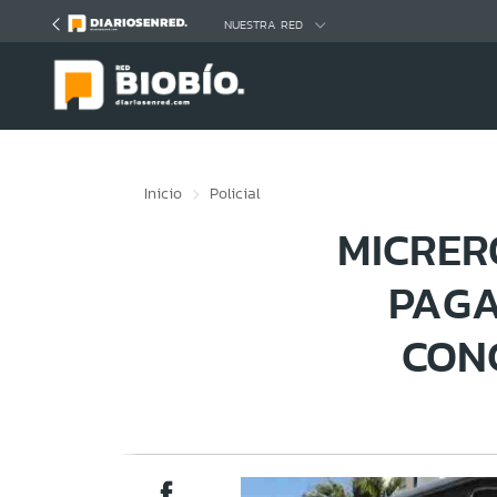
Click acá para ir directamente al contenido
NUESTRA RED
Inicio
Policial
MICRER
PAGA
CONC