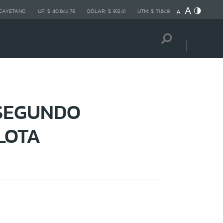
 CAYETANO
UF:
$ 40.844,79
DÓLAR:
$ 912,41
UTM:
$ 71.649
 SEGUNDO
LOTA