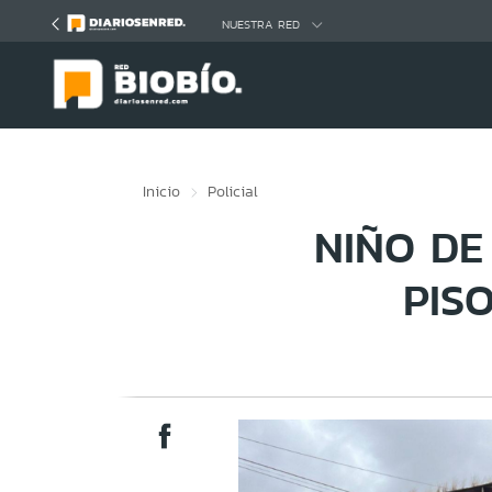
Click acá para ir directamente al contenido
NUESTRA RED
Inicio
Policial
NIÑO DE
PIS