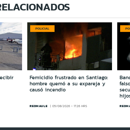
RELACIONADOS
POLICIAL
PO
ecibir
Femicidio frustrado en Santiago:
Ban
hombre quemó a su expareja y
fals
causó incendio
secu
hijo
REDMAULE
REDM
05/08/2026 - 17:26 HRS