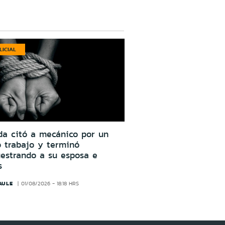
LICIAL
da citó a mecánico por un
o trabajo y terminó
estrando a su esposa e
s
AULE
01/08/2026 - 18:18 HRS