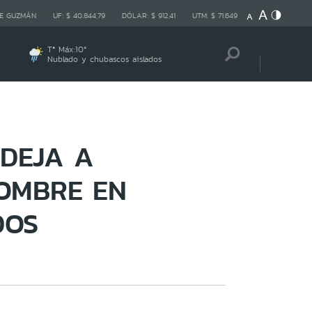
E GUZMÁN
UF:
$ 40.844,79
DÓLAR:
$ 912,41
UTM:
$ 71.649
Tª Máx:
10
º
Nublado y chubascos aislados
 DEJA A
HOMBRE EN
DOS