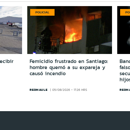
POLICIAL
PO
ecibir
Femicidio frustrado en Santiago:
Ban
hombre quemó a su expareja y
fals
causó incendio
secu
hijo
REDMAULE
REDM
05/08/2026 - 17:26 HRS