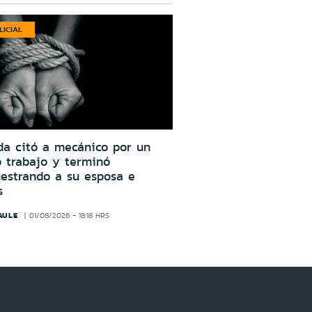
LICIAL
da citó a mecánico por un
o trabajo y terminó
estrando a su esposa e
s
AULE
01/08/2026 - 18:18 HRS