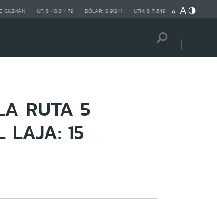
E GUZMÁN
UF:
$ 40.844,79
DÓLAR:
$ 912,41
UTM:
$ 71.649
LA RUTA 5
 LAJA: 15