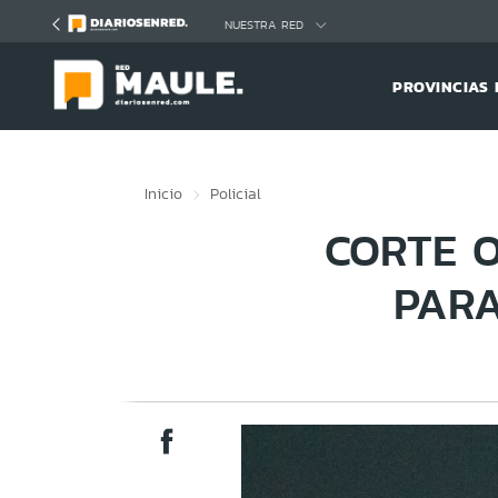
Click acá para ir directamente al contenido
NUESTRA RED
PROVINCIAS 
Inicio
Policial
CORTE 
PARA