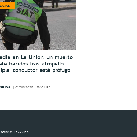
LICIAL
edia en La Unión: un muerto
ete heridos tras atropello
iple, conductor está prófugo
SRIOS
01/08/2026 - 11:46 HRS
AVISOS LEGALES