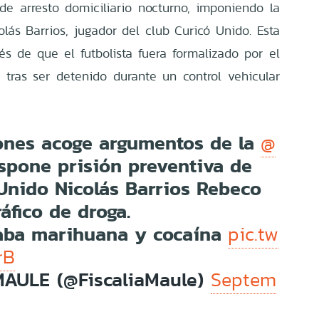
de arresto domiciliario nocturno, imponiendo la
olás Barrios, jugador del club Curicó Unido. Esta
s de que el futbolista fuera formalizado por el
, tras ser detenido durante un control vehicular
ones acoge argumentos de la
@
spone prisión preventiva de
nido Nicolás Barrios Rebeco
ráfico de droga.
taba marihuana y cocaína
pic.tw
rB
MAULE (@FiscaliaMaule)
Septem