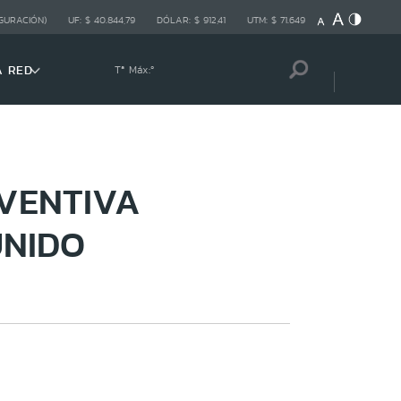
GURACIÓN)
UF:
$ 40.844,79
DÓLAR:
$ 912,41
UTM:
$ 71.649
A RED
Tª Máx:
º
VENTIVA
UNIDO