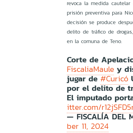
revoca la medida cautelar 
prisión preventiva para Nic
decisión se produce despué
delito de tráfico de drogas
en la comuna de Teno.
Corte de Apelaci
y di
FiscaliaMaule
jugar de
U
#Curicó
por el delito de t
El imputado por
itter.com/r12jSFD5
— FISCALÍA DEL 
ber 11, 2024