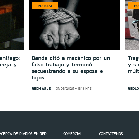
POLICIAL
PO
antiago:
Banda citó a mecánico por un
Trag
reja y
falso trabajo y terminó
y si
secuestrando a su esposa e
múlt
hijos
REDMAULE
REDLO
01/08/2026 - 18:18 HRS
ACERCA DE DIARIOS EN RED
COMERCIAL
CONTÁCTENOS