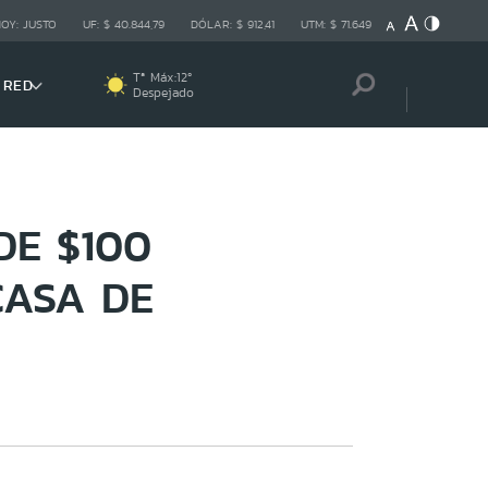
HOY:
JUSTO
UF:
$ 40.844,79
DÓLAR:
$ 912,41
UTM:
$ 71.649
Tª Máx:
12
º
 RED
Despejado
DE $100
CASA DE