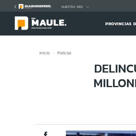
Click acá para ir directamente al contenido
NUESTRA RED
PROVINCIAS 
Inicio
Policial
DELINC
MILLON