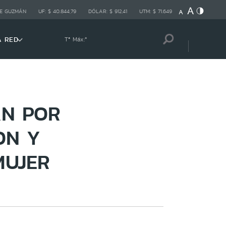
E GUZMÁN
UF:
$ 40.844,79
DÓLAR:
$ 912,41
UTM:
$ 71.649
A RED
Tª Máx:
º
AN POR
ON Y
MUJER