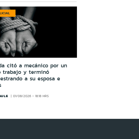
LICIAL
da citó a mecánico por un
o trabajo y terminó
estrando a su esposa e
s
AULE
01/08/2026 - 18:18 HRS