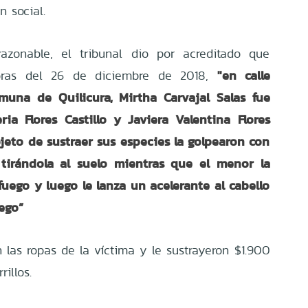
n social.
zonable, el tribunal dio por acreditado que
"en calle
oras del 26 de diciembre de 2018,
una de Quilicura, Mirtha Carvajal Salas fue
ia Flores Castillo y Javiera Valentina Flores
bjeto de sustraer sus especies la golpearon con
tirándola al suelo mientras que el menor la
uego y luego le lanza un acelerante al cabello
ego”
n las ropas de la víctima y le sustrayeron $1.900
rillos.