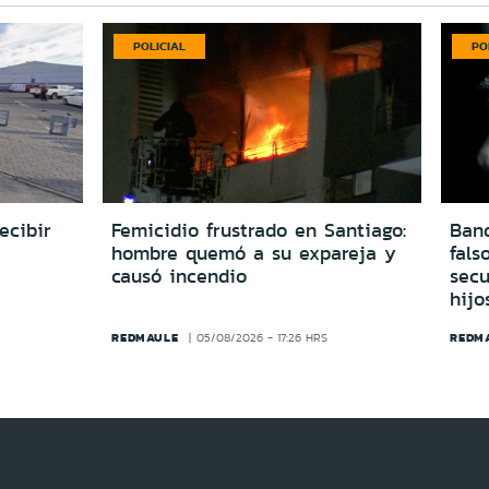
POLICIAL
PO
ecibir
Femicidio frustrado en Santiago:
Ban
hombre quemó a su expareja y
fals
causó incendio
secu
hijo
REDMAULE
REDM
05/08/2026 - 17:26 HRS