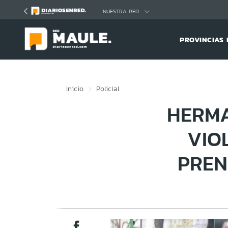
Click acá para ir directamente al contenido
NUESTRA RED
PROVINCIAS 
Inicio
Policial
HERMA
VIO
PREN