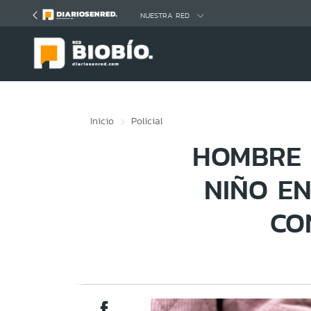
Click acá para ir directamente al contenido
NUESTRA RED
Inicio
Policial
HOMBRE 
NIÑO E
CO