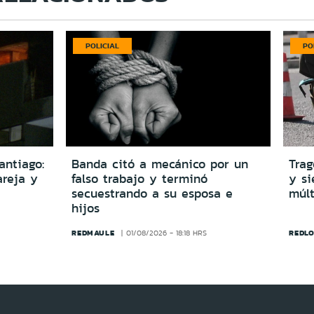
POLICIAL
PO
antiago:
Banda citó a mecánico por un
Trag
reja y
falso trabajo y terminó
y si
secuestrando a su esposa e
múlt
hijos
REDMAULE
REDLO
01/08/2026 - 18:18 HRS