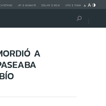
 CAYETANO
UF:
$ 40.844,79
DÓLAR:
$ 912,41
UTM:
$ 71.649
MORDIÓ A
PASEABA
BÍO