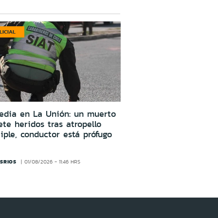
LICIAL
edia en La Unión: un muerto
ete heridos tras atropello
iple, conductor está prófugo
SRIOS
01/08/2026 - 11:46 HRS