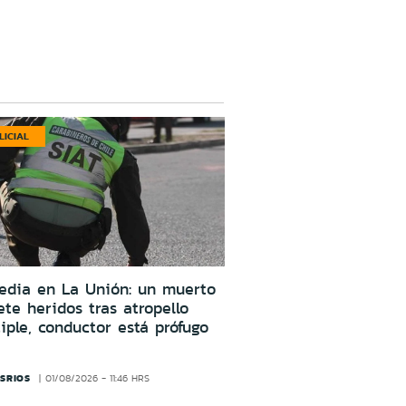
LICIAL
edia en La Unión: un muerto
ete heridos tras atropello
iple, conductor está prófugo
SRIOS
01/08/2026 - 11:46 HRS