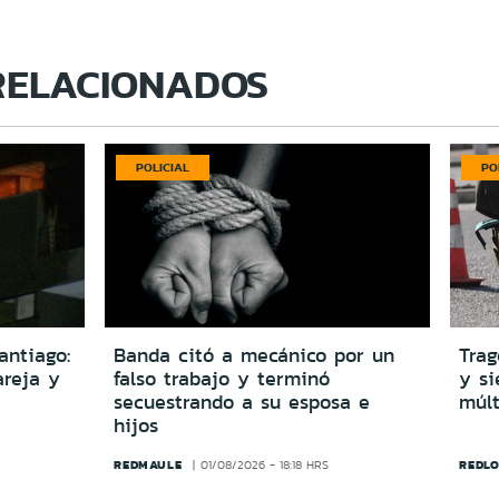
RELACIONADOS
POLICIAL
PO
antiago:
Banda citó a mecánico por un
Trag
reja y
falso trabajo y terminó
y si
secuestrando a su esposa e
múlt
hijos
REDMAULE
REDLO
01/08/2026 - 18:18 HRS