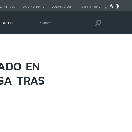
 CAYETANO
UF:
$ 40.844,79
DÓLAR:
$ 912,41
UTM:
$ 71.649
A RED
Tª Máx:
º
RADO EN
UGA TRAS