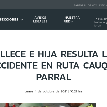
SANTORAL DE HOY:
SIXTO,
AVISOS
NUESTRA
SECCIONES
Tª Máx:
11
º
LEGALES
RED
Nublado y
km/h
LLECE E HIJA RESULTA 
CCIDENTE EN RUTA CAUQ
PARRAL
Lunes 4 de octubre de 2021
10:21 hrs