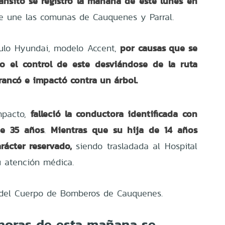
ránsito se registró la mañana de este lunes en
 une las comunas de Cauquenes y Parral.
por causas que se
ulo Hyundai, modelo Accent,
do el control de este desviándose de la ruta
arrancó e impactó contra un árbol.
falleció la conductora identificada con
mpacto,
 de 35 años
Mientras que su hija de 14 años
.
rácter reservado,
siendo trasladada al Hospital
u atención médica.
ia del Cuerpo de Bomberos de Cauquenes.
horas de esta mañana se