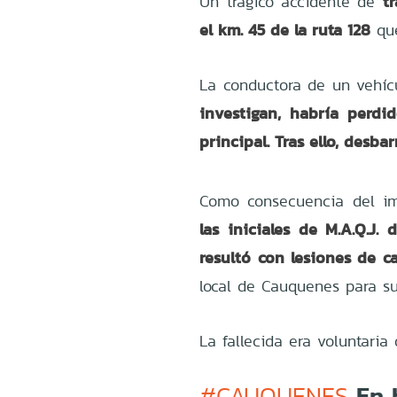
t
Un trágico accidente de
el km. 45 de la ruta 128
que
La conductora de un vehíc
investigan, habría perdi
principal. Tras ello, desb
Como consecuencia del i
las iniciales de M.A.Q.J.
resultó con lesiones de ca
local de Cauquenes para s
La fallecida era voluntar
En 
#CAUQUENES