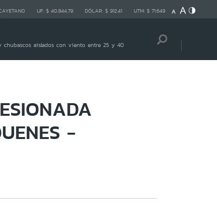
 CAYETANO
UF:
$ 40.844,79
DÓLAR:
$ 912,41
UTM:
$ 71.649
 chubascos aislados con viento entre 25 y 40
LESIONADA
UENES -