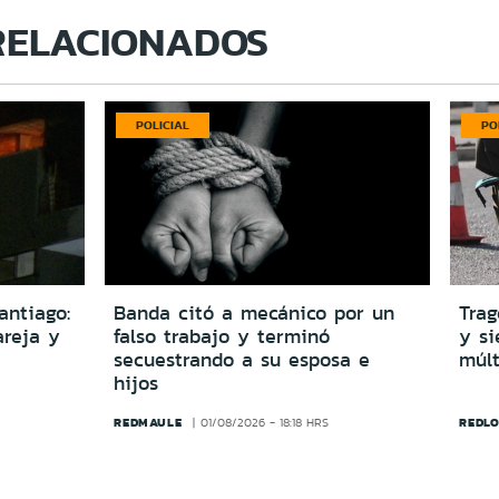
RELACIONADOS
POLICIAL
PO
antiago:
Banda citó a mecánico por un
Trag
reja y
falso trabajo y terminó
y si
secuestrando a su esposa e
múlt
hijos
REDMAULE
REDLO
01/08/2026 - 18:18 HRS