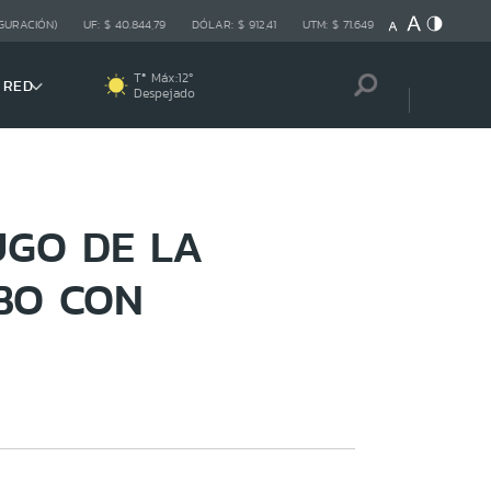
GURACIÓN)
UF:
$ 40.844,79
DÓLAR:
$ 912,41
UTM:
$ 71.649
Tª Máx:
12
º
 RED
Despejado
UGO DE LA
BO CON