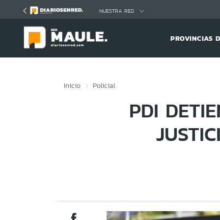
Click acá para ir directamente al contenido
NUESTRA RED
PROVINCIAS 
Inicio
Policial
PDI DETI
JUSTI