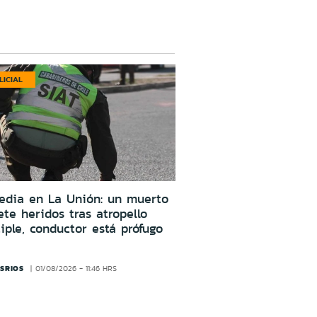
LICIAL
edia en La Unión: un muerto
ete heridos tras atropello
iple, conductor está prófugo
SRIOS
01/08/2026 - 11:46 HRS