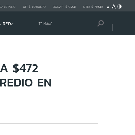
 CAYETANO
UF:
$ 40.844,79
DÓLAR:
$ 912,41
UTM:
$ 71.649
A RED
Tª Máx:
º
A $472
REDIO EN