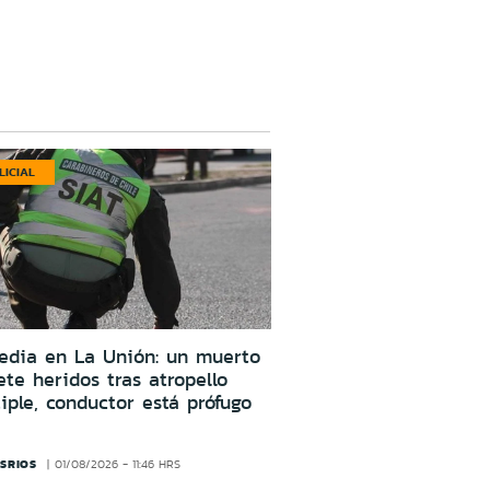
LICIAL
edia en La Unión: un muerto
ete heridos tras atropello
iple, conductor está prófugo
SRIOS
01/08/2026 - 11:46 HRS