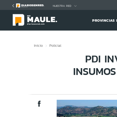
Click acá para ir directamente al contenido
NUESTRA RED
PROVINCIAS 
Inicio
Policial
PDI I
INSUMOS