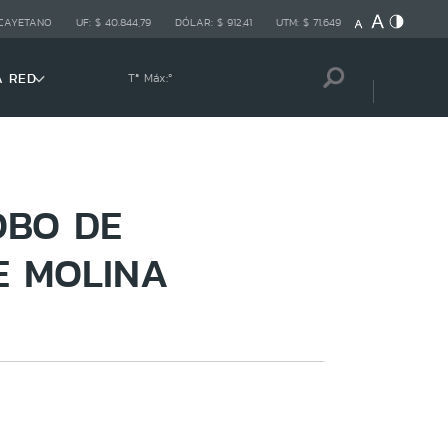
 CAYETANO
UF:
$ 40.844,79
DÓLAR:
$ 912,41
UTM:
$ 71.649
A RED
Tª Máx:
º
OBO DE
E MOLINA