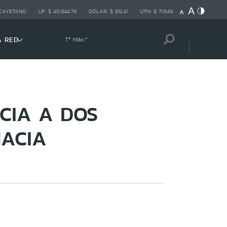
 CAYETANO
UF:
$ 40.844,79
DÓLAR:
$ 912,41
UTM:
$ 71.649
A RED
Tª Máx:
º
CIA A DOS
MACIA