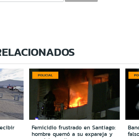
RELACIONADOS
POLICIAL
PO
ecibir
Femicidio frustrado en Santiago:
Ban
hombre quemó a su expareja y
fals