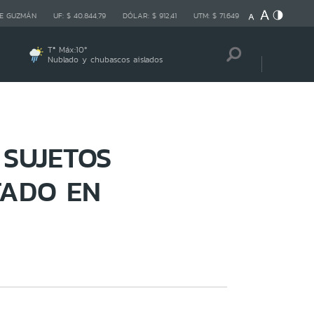
E GUZMÁN
UF:
$ 40.844,79
DÓLAR:
$ 912,41
UTM:
$ 71.649
Tª Máx:
10
º
Nublado y chubascos aislados
 SUJETOS
TADO EN