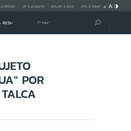
 CAYETANO
UF:
$ 40.844,79
DÓLAR:
$ 912,41
UTM:
$ 71.649
A RED
Tª Máx:
º
UJETO
UA" POR
 TALCA