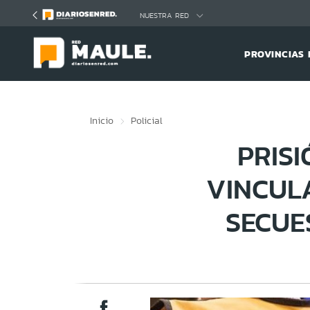
Click acá para ir directamente al contenido
NUESTRA RED
PROVINCIAS 
Inicio
Policial
PRIS
VINCUL
SECUE