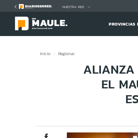
Click acá para ir directamente al contenido
NUESTRA RED
PROVINCIAS 
Inicio
Regional
ALIANZA
EL MA
E