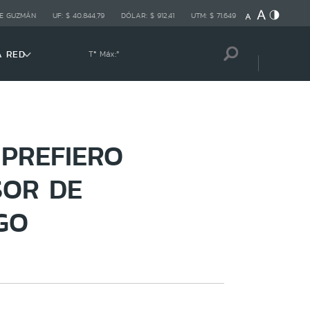
E GUZMÁN
UF:
$ 40.844,79
DÓLAR:
$ 912,41
UTM:
$ 71.649
A RED
Tª Máx:
º
PREFIERO
SOR DE
GO