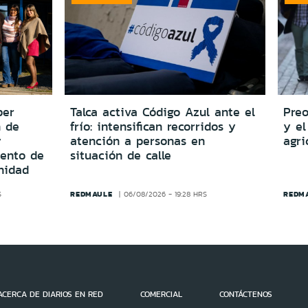
per
Talca activa Código Azul ante el
Preo
n de
frío: intensifican recorridos y
y el
y
atención a personas en
agri
iento de
situación de calle
nidad
REDMAULE
REDM
S
06/08/2026 - 19:28 HRS
ACERCA DE DIARIOS EN RED
COMERCIAL
CONTÁCTENOS