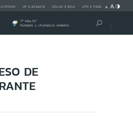
 CAYETANO
UF:
$ 40.844,79
DÓLAR:
$ 912,41
UTM:
$ 71.649
Tª Máx:
10
º
Nublado y chubascos aislados
CESO DE
GRANTE