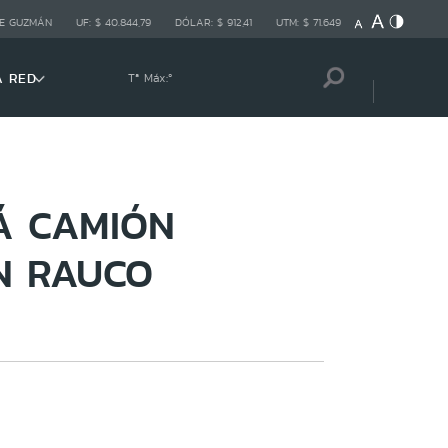
E GUZMÁN
UF:
$ 40.844,79
DÓLAR:
$ 912,41
UTM:
$ 71.649
A RED
Tª Máx:
º
Á CAMIÓN
N RAUCO