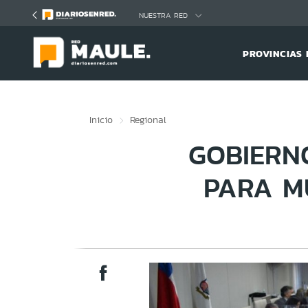
Click acá para ir directamente al contenido
NUESTRA RED
PROVINCIAS 
Inicio
Regional
GOBIERN
PARA M