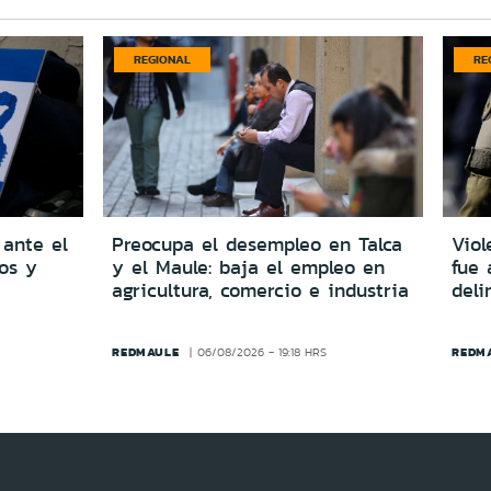
REGIONAL
RE
 ante el
Preocupa el desempleo en Talca
Viol
dos y
y el Maule: baja el empleo en
fue 
agricultura, comercio e industria
del
REDMAULE
REDM
06/08/2026 - 19:18 HRS