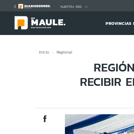
Click acá para ir directamente al contenido
NUESTRA RED
PROVINCIAS 
Inicio
Regional
REGIÓN
RECIBIR 