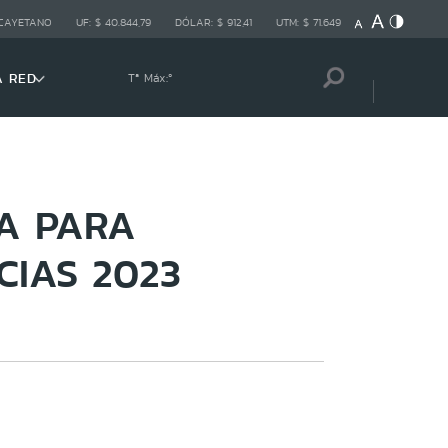
 CAYETANO
UF:
$ 40.844,79
DÓLAR:
$ 912,41
UTM:
$ 71.649
A RED
Tª Máx:
º
RA PARA
CIAS 2023