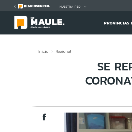
Click acá para ir directamente al contenido
NUESTRA RED
PROVINCIAS 
Inicio
Regional
SE RE
CORONAV