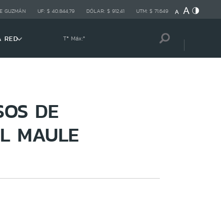
E GUZMÁN
UF:
$ 40.844,79
DÓLAR:
$ 912,41
UTM:
$ 71.649
A RED
Tª Máx:
º
SOS DE
EL MAULE