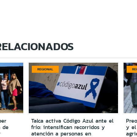
RELACIONADOS
REGIONAL
RE
per
Talca activa Código Azul ante el
Preo
n de
frío: intensifican recorridos y
y el
y
atención a personas en
agri