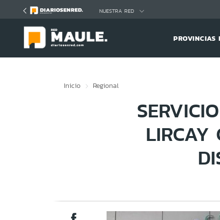
Click acá para ir directamente al contenido
NUESTRA RED
PROVINCIAS 
Inicio
Regional
SERVICI
LIRCAY
DI