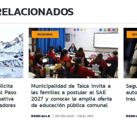
RELACIONADOS
REGIONAL
RE
icita
Municipalidad de Talca invita a
Segu
al Paso
las familias a postular al SAE
aut
ativa
2027 y conocer la amplia oferta
tras
adores
de educación pública comunal
REDMAULE
REDM
05/08/2026 - 09:42 HRS