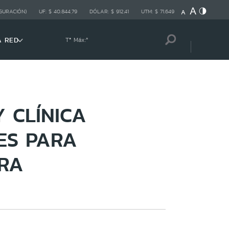
GURACIÓN)
UF:
$ 40.844,79
DÓLAR:
$ 912,41
UTM:
$ 71.649
A RED
Tª Máx:
º
 CLÍNICA
ES PARA
ERA