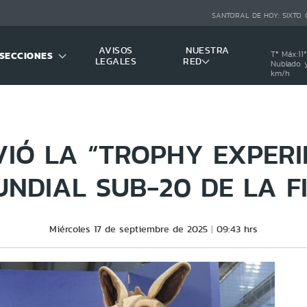
SANTORAL DE HOY:
SIXTO,
AVISOS
NUESTRA
SECCIONES
Tª Máx:
11
º
LEGALES
RED
Nublado y
km/h
VIÓ LA “TROPHY EXPERI
NDIAL SUB-20 DE LA F
Miércoles 17 de septiembre de 2025
09:43 hrs