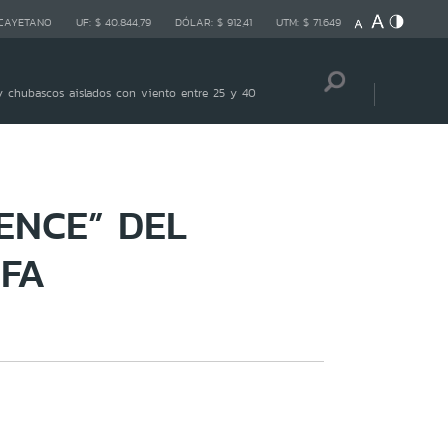
 CAYETANO
UF:
$ 40.844,79
DÓLAR:
$ 912,41
UTM:
$ 71.649
 chubascos aislados con viento entre 25 y 40
ENCE” DEL
IFA