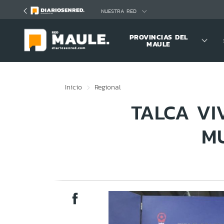
Click acá para ir directamente al contenido
NUESTRA RED
PROVINCIAS DEL
MAULE
Inicio
Regional
TALCA VI
MU