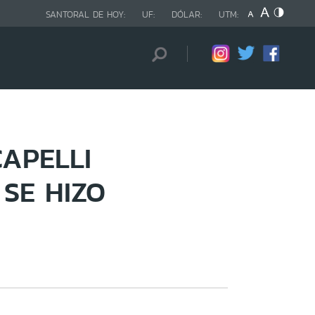
SANTORAL DE HOY:
UF:
DÓLAR:
UTM:
CAPELLI
 SE HIZO