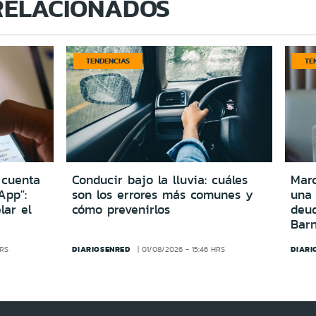
RELACIONADOS
TENDENCIAS
TE
 cuenta
Conducir bajo la lluvia: cuáles
Marc
App":
son los errores más comunes y
una
lar el
cómo prevenirlos
deu
Bar
DIARIOSENRED
DIARI
HRS
01/08/2026 - 15:46 HRS