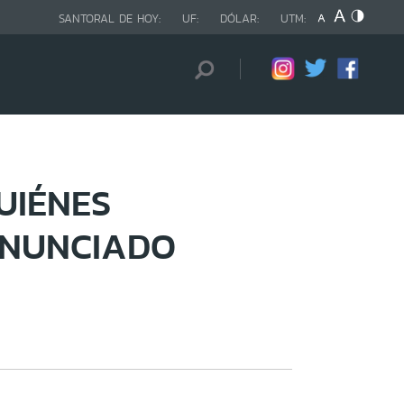
SANTORAL DE HOY:
UF:
DÓLAR:
UTM:
UIÉNES
ANUNCIADO