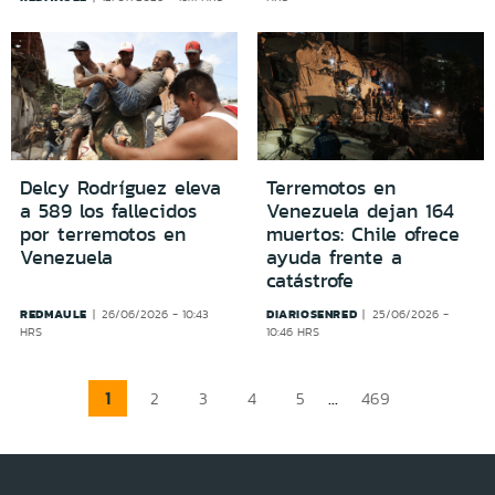
Delcy Rodríguez eleva
Terremotos en
a 589 los fallecidos
Venezuela dejan 164
por terremotos en
muertos: Chile ofrece
Venezuela
ayuda frente a
catástrofe
REDMAULE
DIARIOSENRED
26/06/2026 - 10:43
25/06/2026 -
HRS
10:46 HRS
1
...
2
3
4
5
469