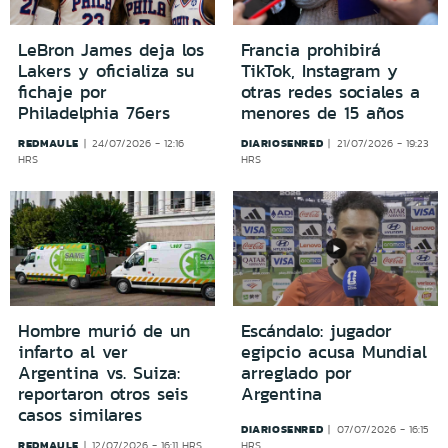
LeBron James deja los
Francia prohibirá
Lakers y oficializa su
TikTok, Instagram y
fichaje por
otras redes sociales a
Philadelphia 76ers
menores de 15 años
REDMAULE
DIARIOSENRED
24/07/2026 - 12:16
21/07/2026 - 19:23
HRS
HRS
Hombre murió de un
Escándalo: jugador
infarto al ver
egipcio acusa Mundial
Argentina vs. Suiza:
arreglado por
reportaron otros seis
Argentina
casos similares
DIARIOSENRED
07/07/2026 - 16:15
REDMAULE
12/07/2026 - 16:11 HRS
HRS