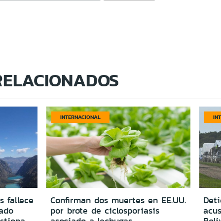
RELACIONADOS
INTERNACIONAL
IN
s fallece
Confirman dos muertes en EE.UU.
Deti
vado
por brote de ciclosporiasis
acus
estiona
asociado a lechugas
Boli