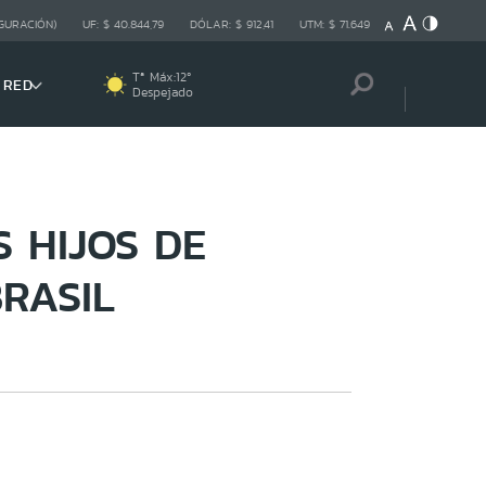
GURACIÓN)
UF:
$ 40.844,79
DÓLAR:
$ 912,41
UTM:
$ 71.649
Tª Máx:
12
º
 RED
Despejado
 HIJOS DE
RASIL