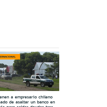
TERNACIONAL
enen a empresario chileno
ado de asaltar un banco en
via para saldar deudas tras