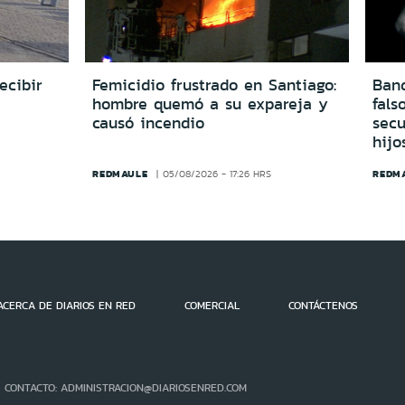
ecibir
Femicidio frustrado en Santiago:
Ban
hombre quemó a su expareja y
fals
causó incendio
secu
hijo
REDMAULE
REDM
05/08/2026 - 17:26 HRS
ACERCA DE DIARIOS EN RED
COMERCIAL
CONTÁCTENOS
- CONTACTO: ADMINISTRACION@DIARIOSENRED.COM