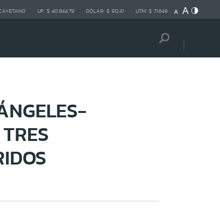
 CAYETANO
UF:
$ 40.844,79
DÓLAR:
$ 912,41
UTM:
$ 71.649
ÁNGELES-
 TRES
RIDOS