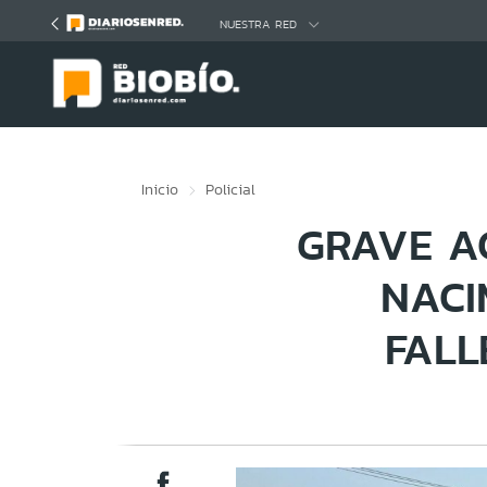
Click acá para ir directamente al contenido
NUESTRA RED
Inicio
Policial
GRAVE A
NACI
FALL