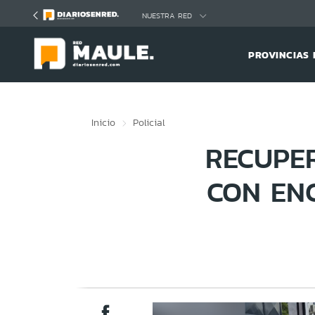
Click acá para ir directamente al contenido
NUESTRA RED
PROVINCIAS 
Inicio
Policial
RECUPE
CON EN