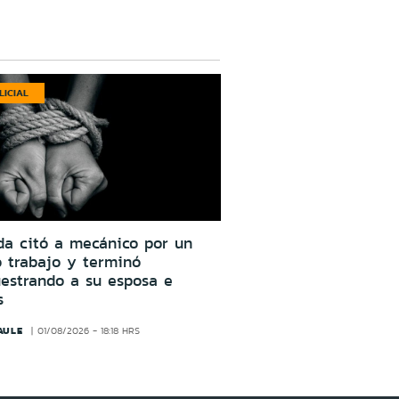
LICIAL
da citó a mecánico por un
o trabajo y terminó
estrando a su esposa e
s
AULE
01/08/2026 - 18:18 HRS