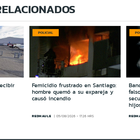
RELACIONADOS
POLICIAL
PO
ecibir
Femicidio frustrado en Santiago:
Ban
hombre quemó a su expareja y
fals
causó incendio
secu
hijo
REDMAULE
REDM
05/08/2026 - 17:26 HRS