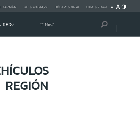
E GUZMÁN
UF:
$ 40.844,79
DÓLAR:
$ 912,41
UTM:
$ 71.649
A RED
Tª Máx:
º
HÍCULOS
 REGIÓN