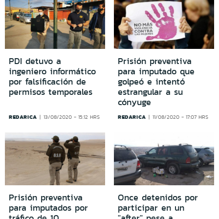
PDI detuvo a
Prisión preventiva
ingeniero informático
para imputado que
por falsificación de
golpeó e intentó
permisos temporales
estrangular a su
cónyuge
REDARICA
REDARICA
13/08/2020 - 15:12 HRS
11/08/2020 - 17:07 HRS
Prisión preventiva
Once detenidos por
para imputados por
participar en un
tráfico de 10
"after" pese a