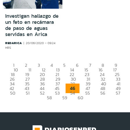
Investigan hallazgo de
un feto en recámara
de paso de aguas
servidas en Arica
REDARICA
20/06/2020 - 09:24
HRS
1
2
3
4
5
6
7
8
9
10
11
12
13
14
15
16
17
18
19
20
21
22
23
24
25
26
27
28
29
30
31
32
33
34
35
36
37
38
39
40
41
46
42
43
44
45
47
48
49
50
51
52
53
54
55
56
57
58
59
60