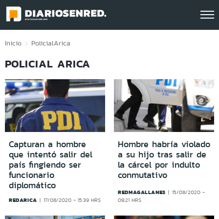
Click acá para ir directamente al contenido
Inicio
Policial
Arica
POLICIAL ARICA
Capturan a hombre
Hombre habría violado
que intentó salir del
a su hijo tras salir de
país fingiendo ser
la cárcel por indulto
funcionario
conmutativo
diplomático
REDMAGALLANES
15/08/2020 -
REDARICA
17/08/2020 - 15:39 HRS
09:21 HRS