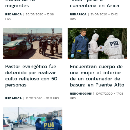
migrantes
cuarentena en Arica
REDARICA
REDARICA
26/07/2020 - 15:38
21/07/2020 - 10:42
HRS
HRS
Pastor evangélico fue
Encuentran cuerpo de
detenido por realizar
una mujer al interior
culto religioso con 50
de un contenedor de
personas
basura en Puente Alto
REDOHIGGINS
10/07/2020 - 17:08
REDARICA
13/07/2020 - 10:17 HRS
HRS