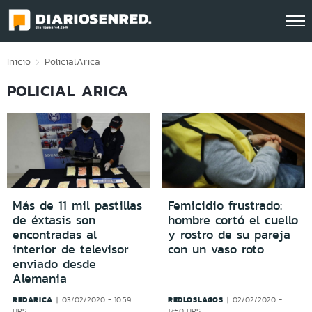
Click acá para ir directamente al contenido
Inicio
Policial
Arica
POLICIAL ARICA
Más de 11 mil pastillas
Femicidio frustrado:
de éxtasis son
hombre cortó el cuello
encontradas al
y rostro de su pareja
interior de televisor
con un vaso roto
enviado desde
Alemania
REDARICA
REDLOSLAGOS
03/02/2020 - 10:59
02/02/2020 -
HRS
17:50 HRS