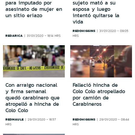
para imputado por
sujeto mató a su
asesinato de mujer en
esposa y luego
un sitio eriazo
intentó quitarse la
vida
REDOHIGGINS
31/01/2020 - 09:05
REDARICA
31/01/2020 - 18:14 HRS
HRS
Con arraigo nacional
Falleció hincha de
y firma semanal
Colo Colo atropellado
quedó carabinero que
por camión de
atropelló a hincha de
Carabineros
Colo Colo
REDMAULE
REDOHIGGINS
29/01/2020 - 16:57
29/01/2020 - 08:44
HRS
HRS