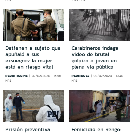
Detienen a sujeto que
Carabineros indaga
apuñaló a sus
video de brutal
exsuegros: la mujer
golpiza a joven en
está en riesgo vital
plena vía pública
REDOHIGGINS
REDMAULE
02/02/2020 - 15:58
02/02/2020 - 10:40
HRS
HRS
Prisión preventiva
Femicidio en Rengo: