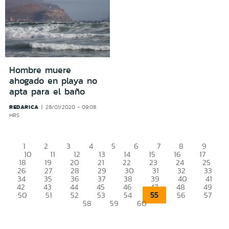
Hombre muere
ahogado en playa no
apta para el baño
REDARICA
28/01/2020 - 09:08
HRS
1
2
3
4
5
6
7
8
9
10
11
12
13
14
15
16
17
18
19
20
21
22
23
24
25
26
27
28
29
30
31
32
33
34
35
36
37
38
39
40
41
42
43
44
45
46
47
48
49
55
50
51
52
53
54
56
57
58
59
60