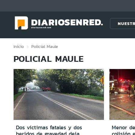
Click acá para ir directamente al contenido
NUESTR
Inicio
Policial
Maule
POLICIAL MAULE
Dos víctimas fatales y dos
Menor de 
heridos de gravedad deja
colisión 