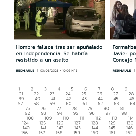
Hombre fallece tras ser apuñalado
Formaliz
en Independencia: Se habría
Javier po
resistido a un asalto
Concejo 
REDMAULE
REDMAULE
03/08/2023 - 10:06 HRS
1
2
3
4
5
6
7
8
9
21
22
23
24
25
26
27
28
39
40
41
42
43
44
45
46
57
58
59
60
61
62
63
64
75
76
77
78
79
80
81
92
93
94
95
96
97
98
108
109
110
111
112
113
114
124
125
126
127
128
129
130
140
141
142
143
144
145
146
156
157
158
159
160
161
162