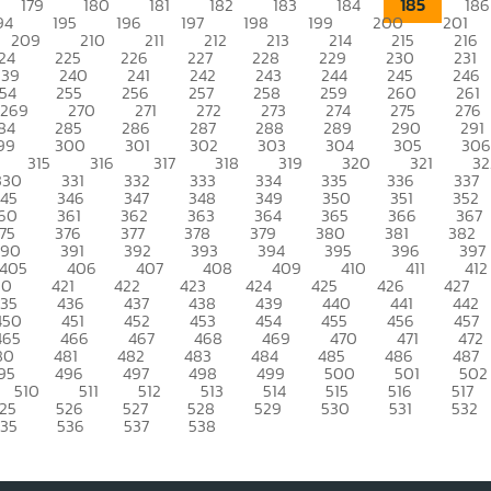
185
179
180
181
182
183
184
186
94
195
196
197
198
199
200
201
209
210
211
212
213
214
215
216
24
225
226
227
228
229
230
231
239
240
241
242
243
244
245
246
54
255
256
257
258
259
260
261
269
270
271
272
273
274
275
276
84
285
286
287
288
289
290
291
99
300
301
302
303
304
305
306
315
316
317
318
319
320
321
32
330
331
332
333
334
335
336
337
345
346
347
348
349
350
351
352
60
361
362
363
364
365
366
367
75
376
377
378
379
380
381
382
390
391
392
393
394
395
396
397
405
406
407
408
409
410
411
412
20
421
422
423
424
425
426
427
435
436
437
438
439
440
441
442
450
451
452
453
454
455
456
457
465
466
467
468
469
470
471
472
80
481
482
483
484
485
486
487
95
496
497
498
499
500
501
502
510
511
512
513
514
515
516
517
25
526
527
528
529
530
531
532
535
536
537
538