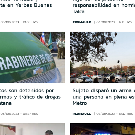
eta en Yerbas Buenas
responsabilidad en homi
Talca
REDMAULE
06/08/2023 - 10:05 HRS
04/08/2023 - 17:14 HRS
tos son detenidos por
Sujeto disparó un arma e
rmas y tráfico de drogas
una persona en plena es
ntana
Metro
REDMAULE
04/08/2023 - 09:27 HRS
03/08/2023 - 18:42 HRS