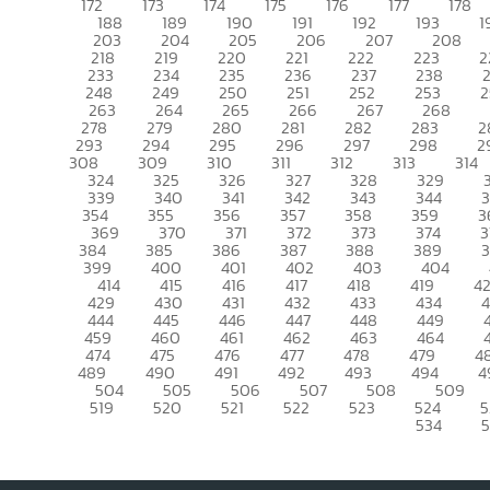
172
173
174
175
176
177
178
188
189
190
191
192
193
1
203
204
205
206
207
208
218
219
220
221
222
223
2
233
234
235
236
237
238
248
249
250
251
252
253
2
263
264
265
266
267
268
278
279
280
281
282
283
2
293
294
295
296
297
298
2
308
309
310
311
312
313
314
324
325
326
327
328
329
339
340
341
342
343
344
354
355
356
357
358
359
3
369
370
371
372
373
374
3
384
385
386
387
388
389
399
400
401
402
403
404
414
415
416
417
418
419
4
429
430
431
432
433
434
444
445
446
447
448
449
459
460
461
462
463
464
474
475
476
477
478
479
4
489
490
491
492
493
494
4
504
505
506
507
508
509
519
520
521
522
523
524
5
534