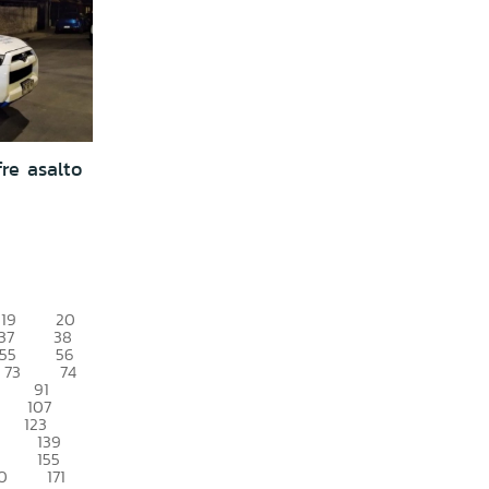
fre asalto
19
20
37
38
55
56
73
74
91
107
123
139
155
0
171