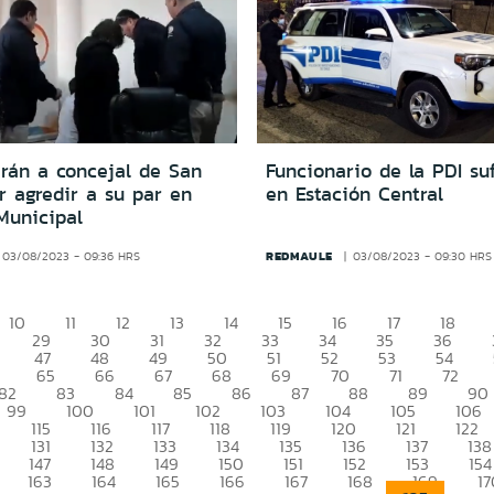
arán a concejal de San
Funcionario de la PDI su
r agredir a su par en
en Estación Central
Municipal
REDMAULE
03/08/2023 - 09:36 HRS
03/08/2023 - 09:30 HRS
10
11
12
13
14
15
16
17
18
29
30
31
32
33
34
35
36
47
48
49
50
51
52
53
54
65
66
67
68
69
70
71
72
82
83
84
85
86
87
88
89
90
99
100
101
102
103
104
105
106
115
116
117
118
119
120
121
122
131
132
133
134
135
136
137
138
147
148
149
150
151
152
153
154
163
164
165
166
167
168
169
17