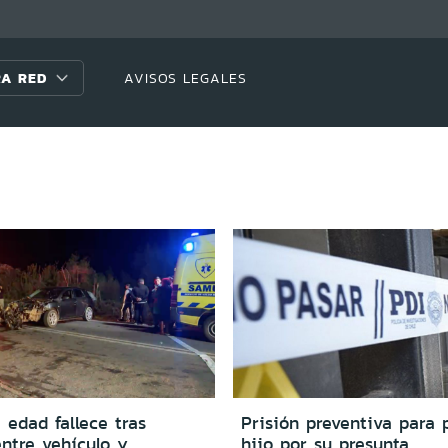
A RED
AVISOS LEGALES
edad fallece tras
Prisión preventiva para 
entre vehículo y
hijo por su presunta