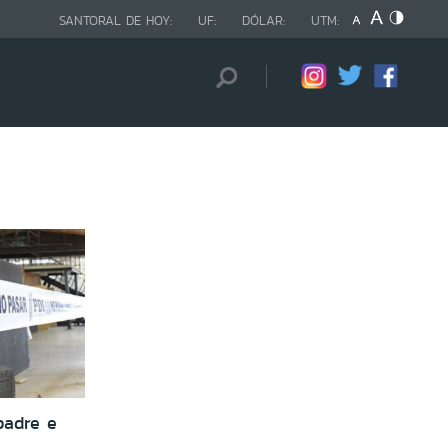
SANTORAL DE HOY:
UF:
DÓLAR:
UTM:
padre e