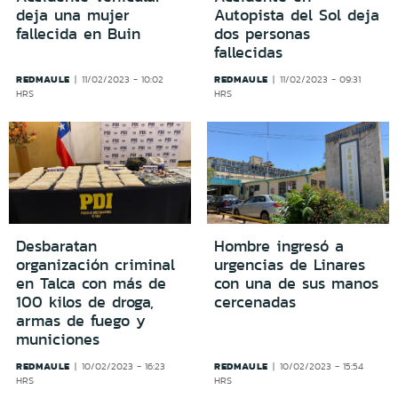
deja una mujer
Autopista del Sol deja
fallecida en Buin
dos personas
fallecidas
REDMAULE
REDMAULE
11/02/2023 - 10:02
11/02/2023 - 09:31
HRS
HRS
Desbaratan
Hombre ingresó a
organización criminal
urgencias de Linares
en Talca con más de
con una de sus manos
100 kilos de droga,
cercenadas
armas de fuego y
municiones
REDMAULE
REDMAULE
10/02/2023 - 16:23
10/02/2023 - 15:54
HRS
HRS