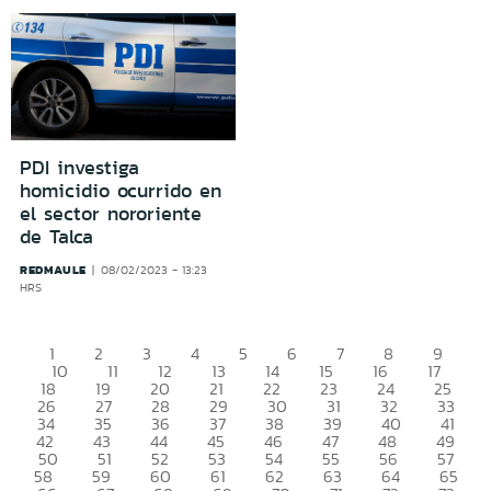
PDI investiga
homicidio ocurrido en
el sector nororiente
de Talca
REDMAULE
08/02/2023 - 13:23
HRS
1
2
3
4
5
6
7
8
9
10
11
12
13
14
15
16
17
18
19
20
21
22
23
24
25
26
27
28
29
30
31
32
33
34
35
36
37
38
39
40
41
42
43
44
45
46
47
48
49
50
51
52
53
54
55
56
57
58
59
60
61
62
63
64
65