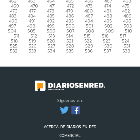
462
463
464
465
466
467
468
469
470
471
472
473
474
475
476
477
478
479
480
481
482
483
484
485
486
487
488
489
490
491
492
493
494
495
496
497
498
499
500
501
502
503
504
505
506
507
508
509
510
511
512
513
514
515
516
517
518
519
520
521
522
523
524
525
526
527
528
529
530
531
532
533
534
535
536
537
538
Síguenos en:
ACERCA DE DIARIOS EN RED
COMERCIAL