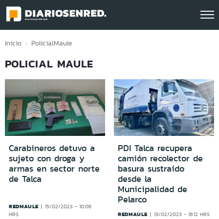
Click acá para ir directamente al contenido
Inicio
Policial
Maule
POLICIAL MAULE
Carabineros detuvo a
PDI Talca recupera
sujeto con droga y
camión recolector de
armas en sector norte
basura sustraído
de Talca
desde la
Municipalidad de
Pelarco
REDMAULE
15/02/2023 - 10:06
REDMAULE
HRS
13/02/2023 - 18:12 HRS