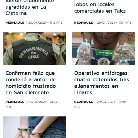
fueron brutalmente
robos en locales
agredidas en La
comerciales en Talca
Cisterna
REDMAULE
REDMAULE
29/04/2021 - 11:12 HRS
29/04/2021 - 11:01 HRS
Confirman fallo que
Operativo antidrogas:
condenó a autor de
cuatro detenidos tras
homicidio frustrado
allanamientos en
en San Clemente
Linares
REDMAULE
REDMAULE
29/04/2021 - 10:34
29/04/2021 - 09:51
HRS
HRS