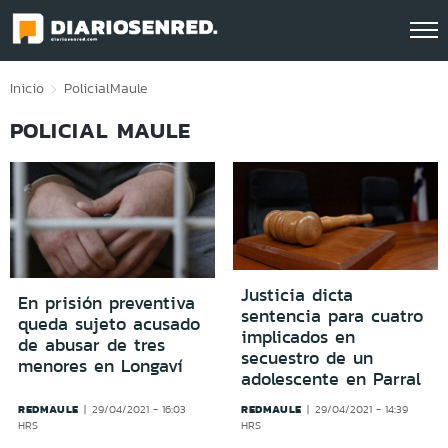
Click acá para ir directamente al contenido
Inicio
Policial
Maule
POLICIAL MAULE
Justicia dicta
En prisión preventiva
sentencia para cuatro
queda sujeto acusado
implicados en
de abusar de tres
secuestro de un
menores en Longaví
adolescente en Parral
REDMAULE
REDMAULE
29/04/2021 - 16:03
29/04/2021 - 14:39
HRS
HRS