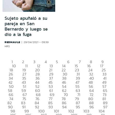
Sujeto apuñaló a su
pareja en San
Bernardo y luego se
dio a la fuga
REDMAULE
29/04/2021 - 09:39
HRS
1
2
3
4
5
6
7
8
9
10
11
12
13
14
15
16
17
18
19
20
21
22
23
24
25
26
27
28
29
30
31
32
33
34
35
36
37
38
39
40
41
42
43
44
45
46
47
48
49
50
51
52
53
54
55
56
57
58
59
60
61
62
63
64
65
66
67
68
69
70
71
72
73
74
75
76
77
78
79
80
81
82
83
84
85
86
87
88
89
90
91
92
93
94
95
96
97
98
99
100
101
102
103
104