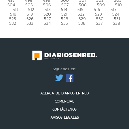
497
498
499
500
501
502
503
504
505
506
507
508
509
510
511
512
513
514
515
516
517
518
519
520
521
522
523
524
525
526
527
528
529
530
531
532
533
534
535
536
537
538
Síguenos en:
ACERCA DE DIARIOS EN RED
COMERCIAL
CONTÁCTENOS
AVISOS LEGALES