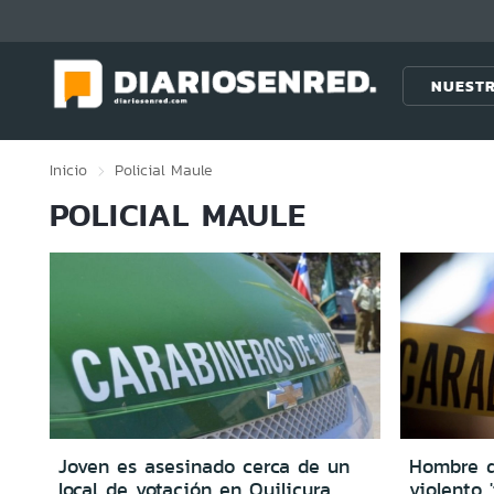
Click acá para ir directamente al contenido
NUESTR
Inicio
Policial
Maule
POLICIAL MAULE
Joven es asesinado cerca de un
Hombre d
local de votación en Quilicura
violento 