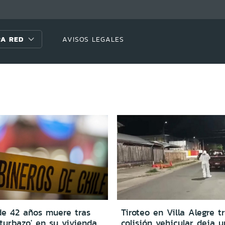
A RED
AVISOS LEGALES
e 42 años muere tras
Tiroteo en Villa Alegre t
'turbazo' en su vivienda
colisión vehicular deja 