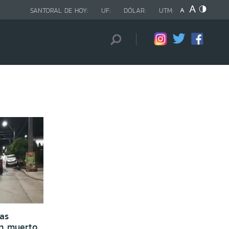
SANTORAL DE HOY:
UF:
DÓLAR:
UTM:
ras
un muerto