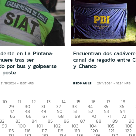
idente en La Pintana:
Encuentran dos cadávere
uere tras ser
canal de regadío entre 
do por bus y golpearse
y Chanco
n poste
REDMAULE
21/11/2024 - 18:37 HRS
21/11/2024 - 16:34 HRS
10
11
12
13
14
15
16
17
18
29
30
31
32
33
34
35
36
47
48
49
50
51
52
53
54
65
66
67
68
69
70
71
72
82
83
84
85
86
87
88
89
90
99
100
101
102
103
104
105
106
115
116
117
118
119
120
121
122
131
132
133
134
135
136
137
138