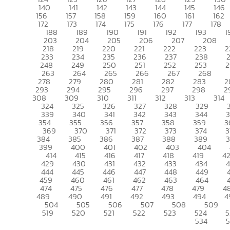
140
141
142
143
144
145
146
156
157
158
159
160
161
162
172
173
174
175
176
177
178
188
189
190
191
192
193
1
203
204
205
206
207
208
218
219
220
221
222
223
2
233
234
235
236
237
238
248
249
250
251
252
253
2
263
264
265
266
267
268
278
279
280
281
282
283
2
293
294
295
296
297
298
2
308
309
310
311
312
313
314
324
325
326
327
328
329
339
340
341
342
343
344
354
355
356
357
358
359
3
369
370
371
372
373
374
3
384
385
386
387
388
389
399
400
401
402
403
404
414
415
416
417
418
419
4
429
430
431
432
433
434
444
445
446
447
448
449
459
460
461
462
463
464
474
475
476
477
478
479
4
489
490
491
492
493
494
4
504
505
506
507
508
509
519
520
521
522
523
524
5
534