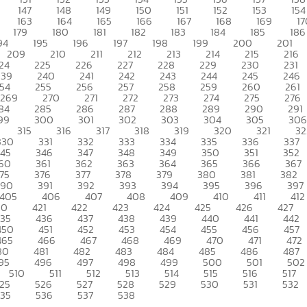
147
148
149
150
151
152
153
154
163
164
165
166
167
168
169
17
179
180
181
182
183
184
185
186
94
195
196
197
198
199
200
201
209
210
211
212
213
214
215
216
24
225
226
227
228
229
230
231
239
240
241
242
243
244
245
246
54
255
256
257
258
259
260
261
269
270
271
272
273
274
275
276
84
285
286
287
288
289
290
291
99
300
301
302
303
304
305
306
315
316
317
318
319
320
321
32
330
331
332
333
334
335
336
337
345
346
347
348
349
350
351
352
60
361
362
363
364
365
366
367
75
376
377
378
379
380
381
382
390
391
392
393
394
395
396
397
405
406
407
408
409
410
411
412
20
421
422
423
424
425
426
427
435
436
437
438
439
440
441
442
450
451
452
453
454
455
456
457
465
466
467
468
469
470
471
472
80
481
482
483
484
485
486
487
95
496
497
498
499
500
501
502
510
511
512
513
514
515
516
517
25
526
527
528
529
530
531
532
535
536
537
538