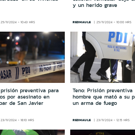
y un herido grave
REDMAULE
25/11/2024 - 10:43 HRS
25/11/2024 - 10:00 HRS
prisión preventiva para
Teno: Prisión preventiva
tos por asesinato en
hombre que mató a su p
bar de San Javier
un arma de fuego
REDMAULE
23/11/2024 - 18:10 HRS
23/11/2024 - 12:15 HRS