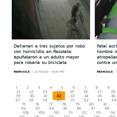
Detienen a tres sujetos por robo
Fatal acc
con homicidio en Recoleta:
hombre m
apuñalaron a un adulto mayor
atropella
para robarle su bicicleta
contra u
REDMAULE
REDMAULE
22/11/2024 - 10:48 HRS
1
2
3
4
5
6
7
8
9
21
22
23
24
25
26
27
28
42
39
40
41
43
44
45
46
57
58
59
60
61
62
63
64
75
76
77
78
79
80
81
92
93
94
95
96
97
98
108
109
110
111
112
113
114
124
125
126
127
128
129
130