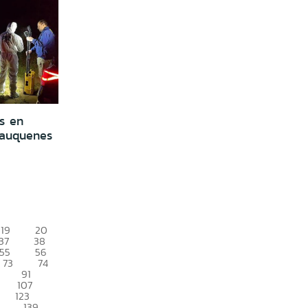
s en
Cauquenes
19
20
37
38
55
56
73
74
91
107
123
139