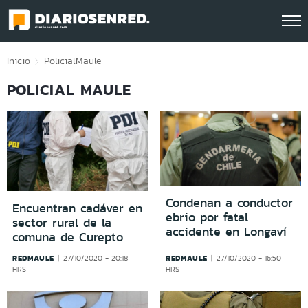
Click acá para ir directamente al contenido
Inicio
Policial
Maule
POLICIAL MAULE
Condenan a conductor
Encuentran cadáver en
ebrio por fatal
sector rural de la
accidente en Longaví
comuna de Curepto
REDMAULE
REDMAULE
27/10/2020 - 20:18
27/10/2020 - 16:50
HRS
HRS