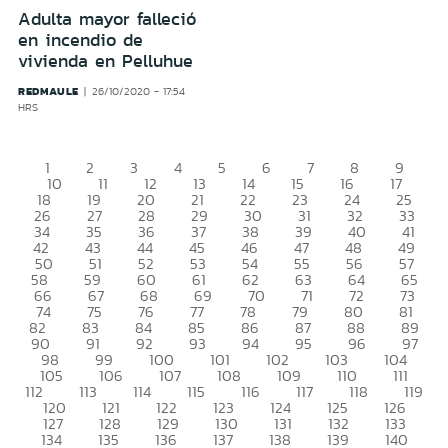
Adulta mayor falleció
en incendio de
vivienda en Pelluhue
REDMAULE
26/10/2020 - 17:54
HRS
1
2
3
4
5
6
7
8
9
10
11
12
13
14
15
16
17
18
19
20
21
22
23
24
25
26
27
28
29
30
31
32
33
34
35
36
37
38
39
40
41
42
43
44
45
46
47
48
49
50
51
52
53
54
55
56
57
58
59
60
61
62
63
64
65
66
67
68
69
70
71
72
73
74
75
76
77
78
79
80
81
82
83
84
85
86
87
88
89
90
91
92
93
94
95
96
97
98
99
100
101
102
103
104
105
106
107
108
109
110
111
112
113
114
115
116
117
118
119
120
121
122
123
124
125
126
127
128
129
130
131
132
133
134
135
136
137
138
139
140