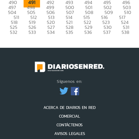
491
490
492
493
494
495
496
497
498
499
500
501
502
503
504
505
506
507
508
509
510
511
512
513
514
515
516
517
518
519
520
521
522
523
524
525
526
527
528
529
530
531
532
533
534
535
536
537
538
Síguenos en:
ACERCA DE DIARIOS EN RED
COMERCIAL
CONTÁCTENOS
AVISOS LEGALES