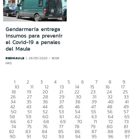
Gendarmería entrega
insumos para prevenir
el Covid-19 a penales
del Maule
REDMAULE
26/05/2020 - 18:08
HRS
1
2
3
4
5
6
7
8
9
10
11
12
13
14
15
16
17
18
19
20
21
22
23
24
25
26
27
28
29
30
31
32
33
34
35
36
37
38
39
40
41
42
43
44
45
46
47
48
49
50
51
52
53
54
55
56
57
58
59
60
61
62
63
64
65
66
67
68
69
70
71
72
73
74
75
76
77
78
79
80
81
82
83
84
85
86
87
88
89
90
91
92
93
94
95
96
97