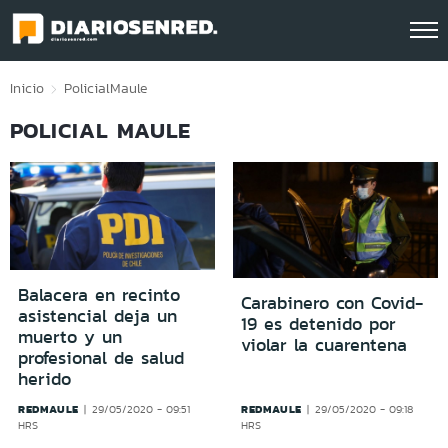
Click acá para ir directamente al contenido
Inicio
Policial
Maule
POLICIAL MAULE
Balacera en recinto
Carabinero con Covid-
asistencial deja un
19 es detenido por
muerto y un
violar la cuarentena
profesional de salud
herido
REDMAULE
REDMAULE
29/05/2020 - 09:51
29/05/2020 - 09:18
HRS
HRS