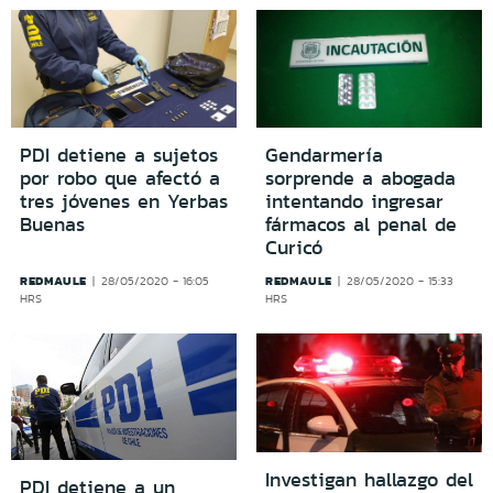
PDI detiene a sujetos
Gendarmería
por robo que afectó a
sorprende a abogada
tres jóvenes en Yerbas
intentando ingresar
Buenas
fármacos al penal de
Curicó
REDMAULE
REDMAULE
28/05/2020 - 16:05
28/05/2020 - 15:33
HRS
HRS
Investigan hallazgo del
PDI detiene a un