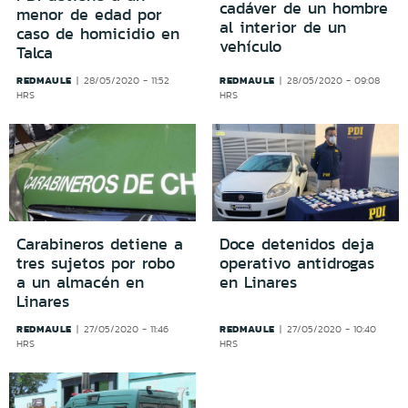
cadáver de un hombre
menor de edad por
al interior de un
caso de homicidio en
vehículo
Talca
REDMAULE
REDMAULE
28/05/2020 - 11:52
28/05/2020 - 09:08
HRS
HRS
Carabineros detiene a
Doce detenidos deja
tres sujetos por robo
operativo antidrogas
a un almacén en
en Linares
Linares
REDMAULE
REDMAULE
27/05/2020 - 11:46
27/05/2020 - 10:40
HRS
HRS