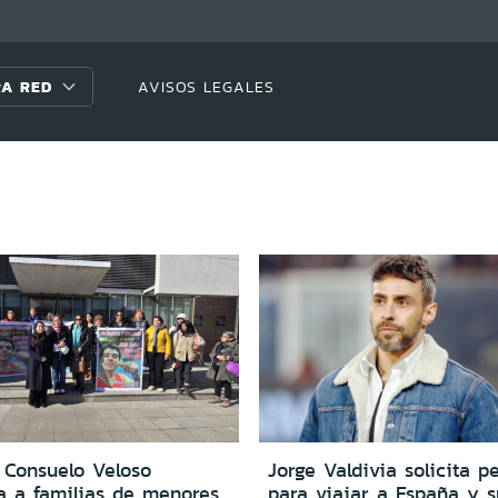
A RED
AVISOS LEGALES
 Consuelo Veloso
Jorge Valdivia solicita p
 a familias de menores
para viajar a España y 