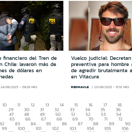
 financiero del Tren de
Vuelco judicial: Decretan
n Chile: lavaron más de
preventiva para hombre
nes de dólares en
de agredir brutalmente a
nedas
en Vitacura
REDMAULE
24/06/2025 - 09:28 HRS
23/06/2025 - 15:10 HRS
10
11
12
13
14
15
16
17
18
29
30
31
32
33
34
35
36
47
48
49
50
51
52
53
54
65
66
67
68
69
70
71
72
82
83
84
85
86
87
88
89
90
99
100
101
102
103
104
105
106