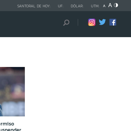
SANTORAL DE HOY:
UF:
DÓLAR:
UTM:
ermiso
suspender