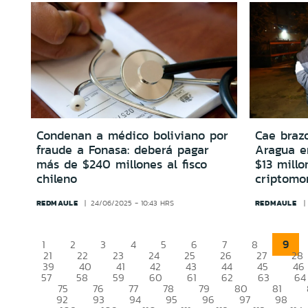
Condenan a médico boliviano por
Cae brazo
fraude a Fonasa: deberá pagar
Aragua e
más de $240 millones al fisco
$13 millo
chileno
criptomo
REDMAULE
REDMAULE
24/06/2025 - 10:43 HRS
9
1
2
3
4
5
6
7
8
21
22
23
24
25
26
27
28
39
40
41
42
43
44
45
46
57
58
59
60
61
62
63
64
75
76
77
78
79
80
81
92
93
94
95
96
97
98