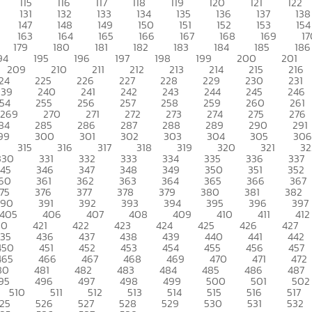
115
116
117
118
119
120
121
122
131
132
133
134
135
136
137
138
147
148
149
150
151
152
153
154
163
164
165
166
167
168
169
17
179
180
181
182
183
184
185
186
94
195
196
197
198
199
200
201
209
210
211
212
213
214
215
216
24
225
226
227
228
229
230
231
239
240
241
242
243
244
245
246
54
255
256
257
258
259
260
261
269
270
271
272
273
274
275
276
84
285
286
287
288
289
290
291
99
300
301
302
303
304
305
306
315
316
317
318
319
320
321
32
330
331
332
333
334
335
336
337
345
346
347
348
349
350
351
352
60
361
362
363
364
365
366
367
75
376
377
378
379
380
381
382
390
391
392
393
394
395
396
397
405
406
407
408
409
410
411
412
20
421
422
423
424
425
426
427
435
436
437
438
439
440
441
442
450
451
452
453
454
455
456
457
465
466
467
468
469
470
471
472
80
481
482
483
484
485
486
487
95
496
497
498
499
500
501
502
510
511
512
513
514
515
516
517
25
526
527
528
529
530
531
532