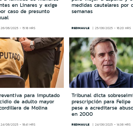
ntes en Linares y exige
medidas cautelares por 
por caso de presunto
semanas
xual
REDMAULE
26/06/2025 - 15:18 HRS
25/06/2025 - 16:20 HRS
preventiva para imputado
Tribunal dicta sobreseim
cidio de adulto mayor
prescripción para Felipe 
cordillera de Molina
pese a acreditarse abuso
en 2000
REDMAULE
24/06/2025 - 18:41 HRS
24/06/2025 - 14:38 HRS