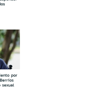
dos
iento por
Berríos
 sexual