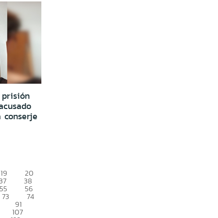
 prisión
 acusado
 conserje
19
20
37
38
55
56
73
74
91
107