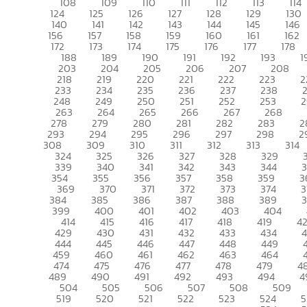
108
109
110
111
112
113
114
124
125
126
127
128
129
130
140
141
142
143
144
145
146
156
157
158
159
160
161
162
172
173
174
175
176
177
178
188
189
190
191
192
193
1
203
204
205
206
207
208
218
219
220
221
222
223
2
233
234
235
236
237
238
248
249
250
251
252
253
2
263
264
265
266
267
268
278
279
280
281
282
283
2
293
294
295
296
297
298
2
308
309
310
311
312
313
314
324
325
326
327
328
329
339
340
341
342
343
344
354
355
356
357
358
359
3
369
370
371
372
373
374
3
384
385
386
387
388
389
399
400
401
402
403
404
414
415
416
417
418
419
4
429
430
431
432
433
434
444
445
446
447
448
449
459
460
461
462
463
464
474
475
476
477
478
479
4
489
490
491
492
493
494
4
504
505
506
507
508
509
519
520
521
522
523
524
5