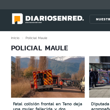
Click acá para ir directamente al contenido
NUESTR
Inicio
Policial
Maule
POLICIAL MAULE
Fatal colisión frontal en Teno deja
Diputada
una mujer fallecida y dos
acompaña