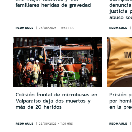
familiares heridas de gravedad
denuncia
justicia 
abuso se
REDMAULE
REDMAULE
26/06/2025 - 16:53 HRS
Colisión frontal de microbuses en
Prisión 
Valparaíso deja dos muertos y
por homi
más de 20 heridos
en la pre
REDMAULE
REDMAULE
25/06/2025 - 11:01 HRS