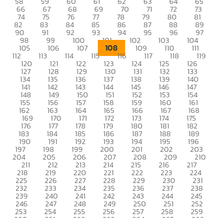
58
59
60
61
62
63
64
65
66
67
68
69
70
71
72
73
74
75
76
77
78
79
80
81
82
83
84
85
86
87
88
89
90
91
92
93
94
95
96
97
98
99
100
101
102
103
104
108
105
106
107
109
110
111
112
113
114
115
116
117
118
119
120
121
122
123
124
125
126
127
128
129
130
131
132
133
134
135
136
137
138
139
140
141
142
143
144
145
146
147
148
149
150
151
152
153
154
155
156
157
158
159
160
161
162
163
164
165
166
167
168
169
170
171
172
173
174
175
176
177
178
179
180
181
182
183
184
185
186
187
188
189
190
191
192
193
194
195
196
197
198
199
200
201
202
203
204
205
206
207
208
209
210
211
212
213
214
215
216
217
218
219
220
221
222
223
224
225
226
227
228
229
230
231
232
233
234
235
236
237
238
239
240
241
242
243
244
245
246
247
248
249
250
251
252
253
254
255
256
257
258
259