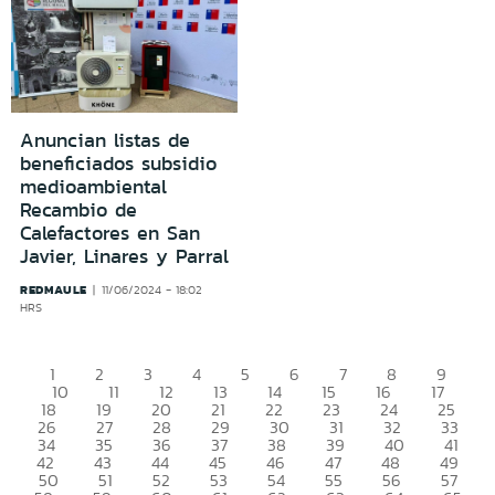
Anuncian listas de
beneficiados subsidio
medioambiental
Recambio de
Calefactores en San
Javier, Linares y Parral
REDMAULE
11/06/2024 - 18:02
HRS
1
2
3
4
5
6
7
8
9
10
11
12
13
14
15
16
17
18
19
20
21
22
23
24
25
26
27
28
29
30
31
32
33
34
35
36
37
38
39
40
41
42
43
44
45
46
47
48
49
50
51
52
53
54
55
56
57