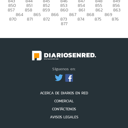
843
844
845
846
847
848
849
850
851
852
853
854
855
856
857
858
859
860
861
862
863
864
865
866
867
868
869
870
871
872
873
874
875
876
877
Síguenos en:
ACERCA DE DIARIOS EN RED
COMERCIAL
CONTÁCTENOS
AVISOS LEGALES