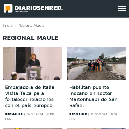
Click acá para ir directamente al contenido
Inicio
Regional
Maule
REGIONAL MAULE
Embajadora de Italia
Habilitan puente
visita Talca para
mecano en sector
fortalecer relaciones
Maitenhuapi de San
con el país europeo
Rafael
REDMAULE
REDMAULE
15/06/2024 - 10:08
14/06/2024 - 17:02
HRS
HRS