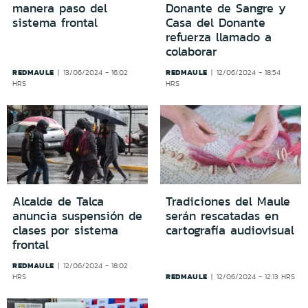
manera paso del
Donante de Sangre y
sistema frontal
Casa del Donante
refuerza llamado a
colaborar
REDMAULE
REDMAULE
13/06/2024 - 16:02
12/06/2024 - 18:54
HRS
HRS
Alcalde de Talca
Tradiciones del Maule
anuncia suspensión de
serán rescatadas en
clases por sistema
cartografía audiovisual
frontal
REDMAULE
12/06/2024 - 18:02
REDMAULE
HRS
12/06/2024 - 12:13 HRS