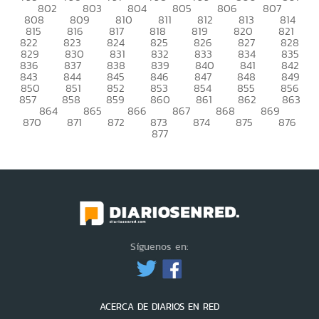
802
803
804
805
806
807
808
809
810
811
812
813
814
815
816
817
818
819
820
821
822
823
824
825
826
827
828
829
830
831
832
833
834
835
836
837
838
839
840
841
842
843
844
845
846
847
848
849
850
851
852
853
854
855
856
857
858
859
860
861
862
863
864
865
866
867
868
869
870
871
872
873
874
875
876
877
Síguenos en:
ACERCA DE DIARIOS EN RED