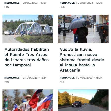
REDMAULE
REDMAULE
28/08/2023 - 18:31
28/08/2023 - 17:06
HRS
HRS
Autoridades habilitan
Vuelve la lluvia:
el Puente Tres Arcos
Pronostican nuevo
de Linares tras daños
sistema frontal desde
por temporal
el Maule hasta la
Araucanía
REDMAULE
REDMAULE
27/08/2023 - 18:24
27/08/2023 - 16:05
HRS
HRS