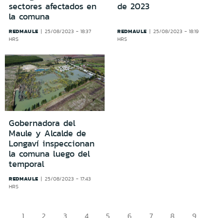
sectores afectados en
de 2023
la comuna
REDMAULE
REDMAULE
25/08/2023 - 18:37
25/08/2023 - 18:19
HRS
HRS
Gobernadora del
Maule y Alcalde de
Longaví inspeccionan
la comuna luego del
temporal
REDMAULE
25/08/2023 - 17:43
HRS
1
2
3
4
5
6
7
8
9