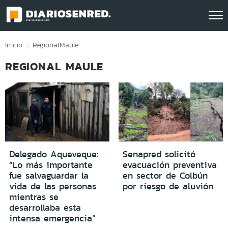
Click acá para ir directamente al contenido
Inicio
Regional
Maule
REGIONAL MAULE
Delegado Aqueveque:
Senapred solicitó
“Lo más importante
evacuación preventiva
fue salvaguardar la
en sector de Colbún
vida de las personas
por riesgo de aluvión
mientras se
desarrollaba esta
intensa emergencia”